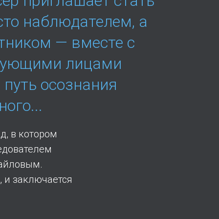
ёр приглашает стать
сто наблюдателем, а
тником — вместе с
вующими лицами
 путь осознания
ого...
д, в котором
ледователем
айловым.
, и заключается