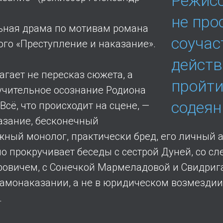
Режисс
не про
ьная драма по мотивам романа
соучас
ого «Преступление и наказание».
дейст
гает не пересказ сюжета, а
пройти
учительное осознание Родиона
содеянн
Всё, что происходит на сцене, —
казание, бесконечный
ный монолог, практически бред, его личный а
о прокручивает беседы с сестрой Дуней, со с
овичем, с Сонечкой Мармеладовой и Свидриг
самонаказании, а не в юридическом возмездии
.