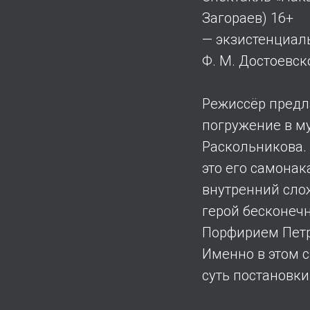
Загораев) 16+
— экзистенциал
Ф. М. Достоевск
Режиссёр предла
погружение в м
Раскольникова. 
это его самона
внутренний слож
герой бесконечн
Порфирием Петр
Именно в этом 
суть постановки